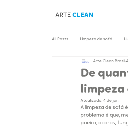
ARTE
CLEAN
.
All Posts
Limpeza de sofá
Hi
Arte Clean Brasil
4
De quan
limpeza 
Atualizado:
4 de jan.
A limpeza de sofá 
problema é que, me
poeira, ácaros, fung