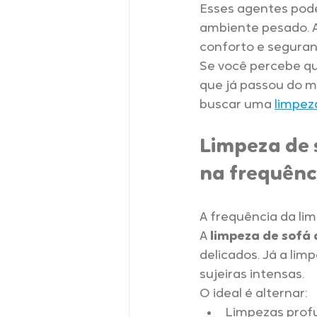
Esses agentes podem
ambiente pesado. A
conforto e seguran
Se você percebe qu
que já passou do m
buscar uma 
limpez
Limpeza de s
na frequênc
A frequência da li
A 
limpeza de sofá 
delicados. Já a lim
sujeiras intensas.
O ideal é alternar:
Limpezas prof