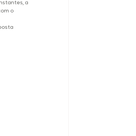
nstantes, a 
com o 
posta 