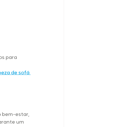
s para 
peza de sofá 
 bem-estar, 
arante um 