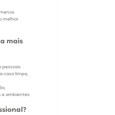
 menos 
o melhor 
a mais 
e pessoas 
 casa limpa, 
o, 
 e ambientes 
ssional?