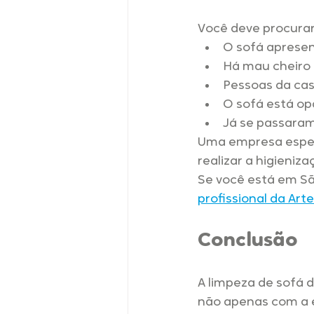
Você deve procurar
O sofá apresen
Há mau cheiro 
Pessoas da cas
O sofá está op
Já se passaram
Uma empresa espec
realizar a higieniz
Se você está em Sã
profissional da Arte
Conclusão
A limpeza de sofá 
não apenas com a 