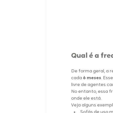
Qual é a fre
De forma geral, a 
cada 
6 meses
. Ess
livre de agentes ca
No entanto, essa f
onde ele está.
Veja alguns exempl
Sofás de uso m