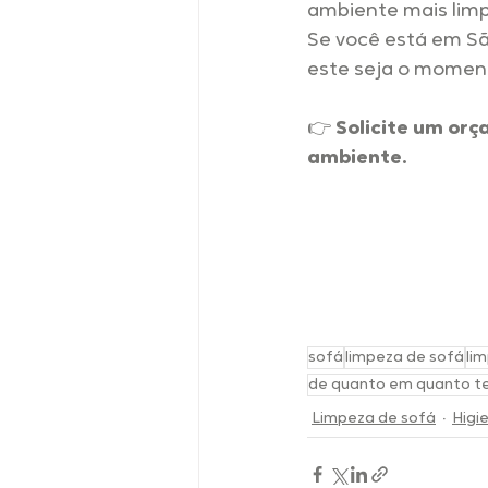
ambiente mais limp
Se você está em São
este seja o moment
👉 
Solicite um orç
ambiente.
sofá
limpeza de sofá
li
de quanto em quanto te
Limpeza de sofá
Higi