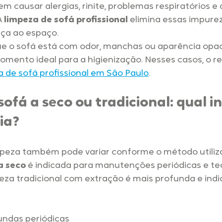
 causar alergias, rinite, problemas respiratórios e d
 
limpeza de sofá profissional
 elimina essas impurez
ça ao espaço.
e o sofá está com odor, manchas ou aparência opaca,
omento ideal para a higienização. Nesses casos, o 
a de sofá profissional em São Paulo
.
ofá a seco ou tradicional: qual in
ia?
mpeza também pode variar conforme o método utiliz
a seco
 é indicada para manutenções periódicas e te
peza tradicional com extração é mais profunda e indi
undas periódicas