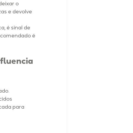
eixar o 
as e devolve 
 é sinal de 
recomendado é 
fluencia 
ado.
cidos 
cada para 