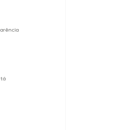
arência 
tá 