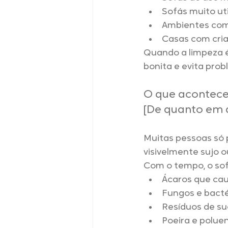
Sofás muito ut
Ambientes come
Casas com cria
Quando a limpeza é
bonita e evita pro
O que acontece
[De quanto em 
Muitas pessoas só 
visivelmente sujo 
Com o tempo, o so
Ácaros que cau
Fungos e bacté
Resíduos de su
Poeira e polue