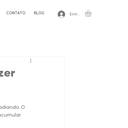
CONTATO
BLOG
Entrar
zer
adiando. O 
acumular 