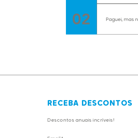
O reagendame
Exceto em ca
02
Caso não ten
Paguei, mas 
Explique o o
seu serviço. 
C
RECEBA DESCONTOS
Descontos anuais incríveis!