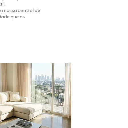
il.
om nossa central de
dade que os