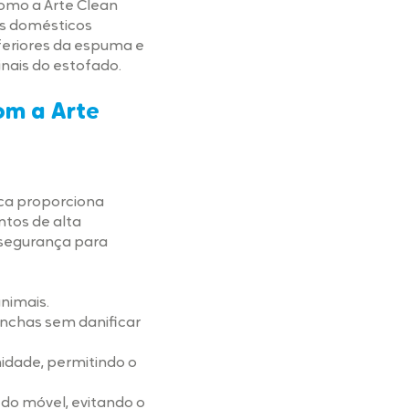
omo a Arte Clean
es domésticos
eriores da espuma e
inais do estofado.
om a Arte
ca proporciona
ntos de alta
 segurança para
nimais.
nchas sem danificar
idade, permitindo o
 do móvel, evitando o