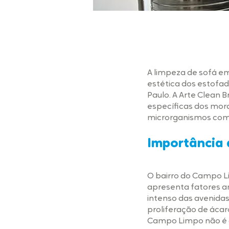
A limpeza de sofá e
estética dos estofad
Paulo. A Arte Clean 
específicas dos mora
microrganismos com
Importância 
O bairro do Campo L
apresenta fatores am
intenso das avenidas
proliferação de ácaro
Campo Limpo não é a