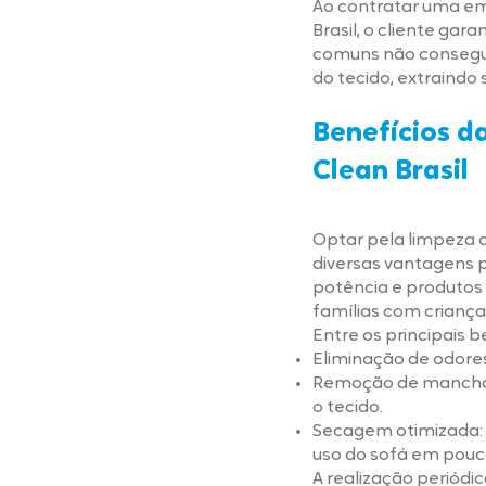
Ao contratar uma em
Brasil, o cliente g
comuns não consegu
do tecido, extraindo 
Benefícios d
Clean Brasil
Optar pela limpeza 
diversas vantagens p
potência e produtos
famílias com criança
Entre os principais 
Eliminação de odores
Remoção de manchas:
o tecido.
Secagem otimizada: O
uso do sofá em pouc
A realização periódi