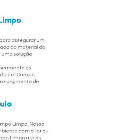
 Limpo
 para assegurar um
hada do material do
s uma solução
taneamente os
e sofá em Campo
 o surgimento de
ulo
Campo Limpo. Nossa
biente domiciliar ou
mpo Limpo até as