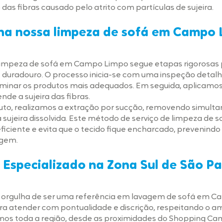
as fibras causado pelo atrito com partículas de sujeira.
na nossa limpeza de sofá em Campo
limpeza de sofá em Campo Limpo segue etapas rigorosas
e duradouro. O processo inicia-se com uma inspeção detal
minar os produtos mais adequados. Em seguida, aplicamo
de a sujeira das fibras.
uto, realizamos a extração por sucção, removendo simul
a sujeira dissolvida. Este método de serviço de limpeza d
iciente e evita que o tecido fique encharcado, prevenindo
agem.
Especializado na Zona Sul de São Pa
 se orgulha de ser uma referência em lavagem de sofá em 
ra atender com pontualidade e discrição, respeitando o am
mos toda a região, desde as proximidades do Shopping Ca