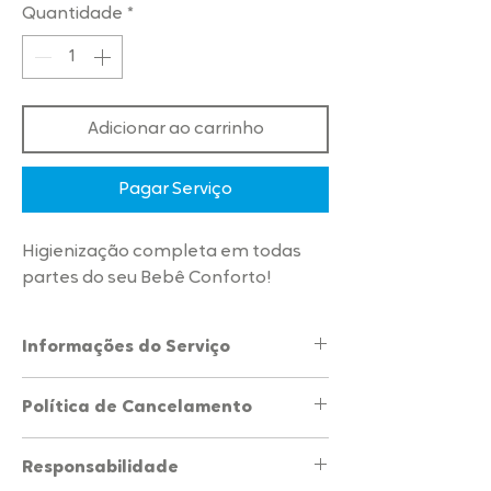
Quantidade
*
Adicionar ao carrinho
Pagar Serviço
Higienização completa em todas
partes do seu Bebê Conforto!
Informações do Serviço
Seguimos um
passo a passo
criterioso,
Política de Cancelamento
adequação técnica e produtos de
qualidade para entregar uma
7 dias antes
do serviço > devolução de
Higienização Total. Eliminando
Sujeiras
,
Responsabilidade
100%
em até 30 dias
Odores
,
Manchas
,
Ácaros
e
Bactérias
.