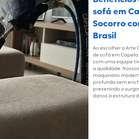
Benefícios
sofá em Ca
Socorro co
Brasil
Ao escolher a Arte 
de sofá em Capela 
com uma equipe t
a qualidade. Nossos
maquinário modern
profunda sem ench
prevenindo o surgi
danos à estrutura 