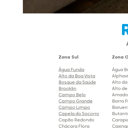
​​​​Zona Sul
​Zona 
Água Funda
Água B
Alto da Boa Vista
Alphavi
Bosque da Saúde
Alto d
Brooklin
Alto de
Campo Belo
Amado
Campo Grande
Barra 
Campo Limpo
Barueri
Capela do Socorro
Butant
Capão Redondo
Carapi
Chácara Flora
Caxingu