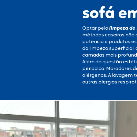
sofá e
Optar pela
limpeza de
métodos caseiros não c
potência e produtos esp
da limpeza superficial,
camadas mais profunda
Além da questão estéti
periódica. Moradores 
alérgenos. A lavagem té
outras alergias respir