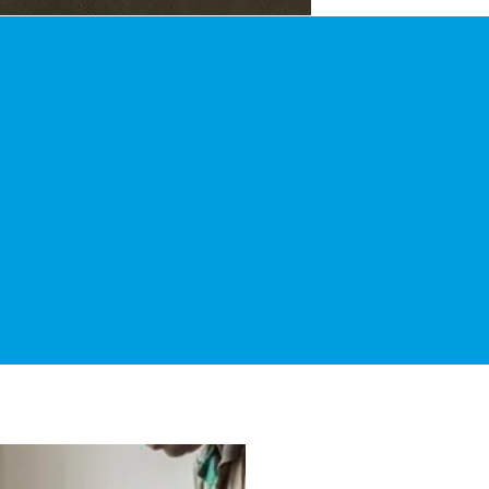
OLVA RÁPIDO A SUJ
Proteja quem você ama!