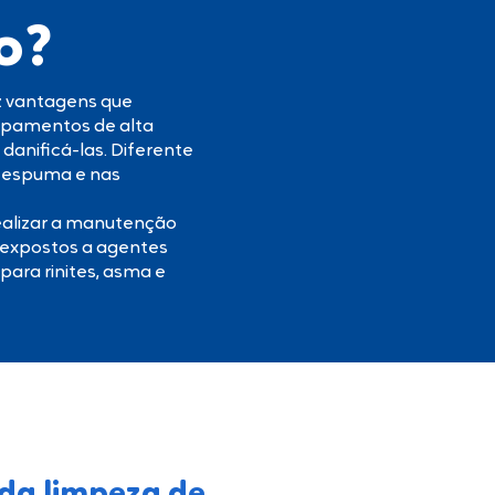
o?
az vantagens que
uipamentos de alta
danificá-las. Diferente
na espuma e nas
realizar a manutenção
 expostos a agentes
para rinites, asma e