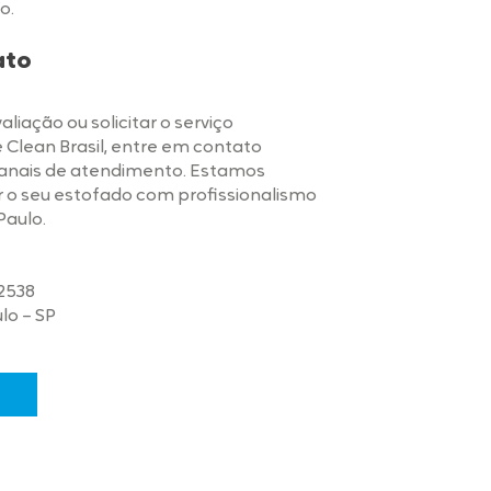
o.
ato
iação ou solicitar o serviço
e Clean Brasil, entre em contato
canais de atendimento. Estamos
 o seu estofado com profissionalismo
Paulo.
-2538
ulo – SP