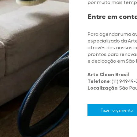
por muito mais temp
Entre em cont
Para agendar uma aval
especializado da Art
através dos nossos 
prontos para renovar
e dedicação em São 
Arte Clean Brasil
Telefone
: (11) 94949
Localização
: São Pa
Fazer orçamento