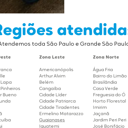
Regiões atendida
Atendemos toda São Paulo e Grande São Paul
Oeste
​Zona Leste
​Zona Norte
ranca
Americanópolis
Água Fria
lle
Arthur Alvim
Bairro do Limão
a Lapa
Belém
Brasilândia
 Pinheiros
Cangaíba
Casa Verde
r Bueno
Cidade Líder
Freguesia do Ó
Funda
Cidade Patriarca
Horto Florestal
Cidade Tiradentes
Imirim
ã
Ermelino Matarazzo
Jaçanã
cuíba
Guaianases
Jardim Peri Peri
i
Iguatemi
José Bonifácio