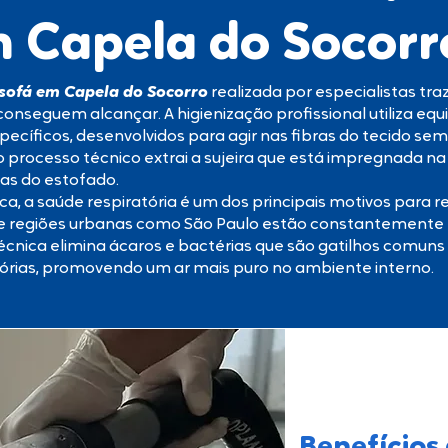
m Capela do Socorr
 sofá em Capela do Socorro
realizada por especialistas tr
onseguem alcançar. A higienização profissional utiliza eq
ecíficos, desenvolvidos para agir nas fibras do tecido sem 
 o processo técnico extrai a sujeira que está impregnada 
s do estofado.
ca, a saúde respiratória é um dos principais motivos para 
de regiões urbanas como São Paulo estão constantemente
cnica elimina ácaros e bactérias que são gatilhos comuns 
atórias, promovendo um ar mais puro no ambiente interno.