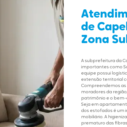
Atendim
de Capel
Zona Su
A subprefeitura da 
importantes como Soc
equipe possui logíst
extensão territorial 
Compreendemos as n
moradores da região,
patrimônio e o bem-e
Seja em apartamento
dos estofados é um i
mobiliário. A higieni
prematuro das fibras